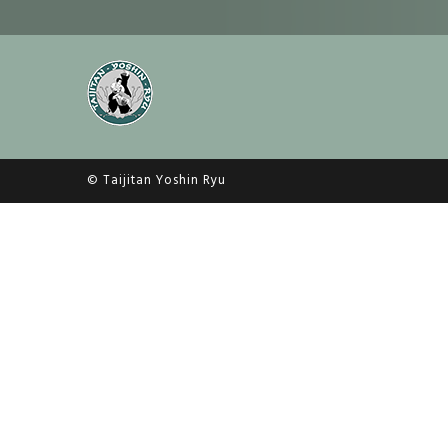
© Taijitan Yoshin Ryu