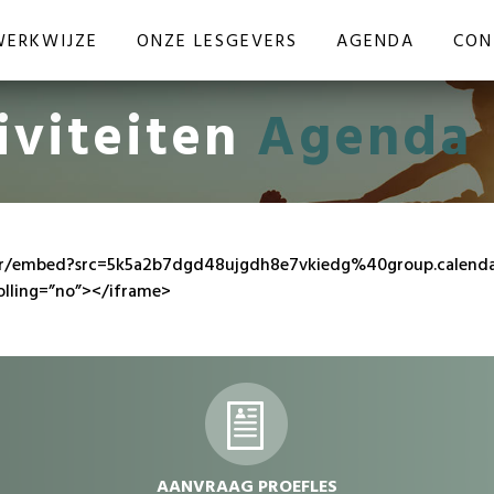
WERKWIJZE
ONZE LESGEVERS
AGENDA
CON
iviteiten
Agenda
dar/embed?src=5k5a2b7dgd48ujgdh8e7vkiedg%40group.calendar.
olling=”no”></iframe>
dvdvdv
AANVRAAG PROEFLES