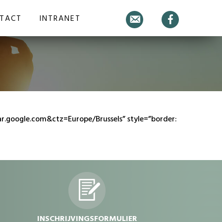
TACT
INTRANET
E-
Facebook
mail
google.com&ctz=Europe/Brussels” style=”border:
dvdvdv
INSCHRIJVINGSFORMULIER