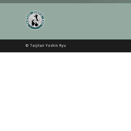
© Taijitan Yoshin Ryu