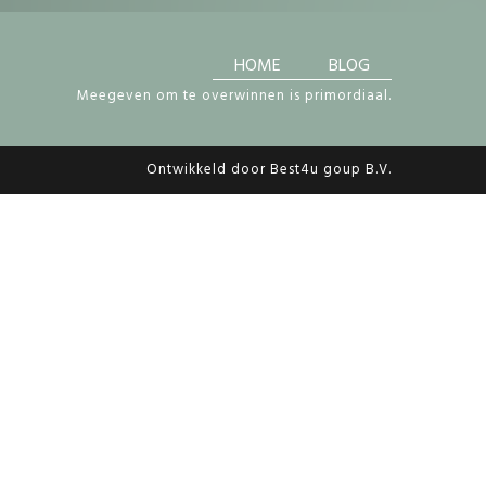
HOME
BLOG
Meegeven om te overwinnen is primordiaal.
Ontwikkeld door Best4u goup B.V.