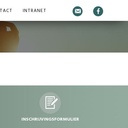
TACT
INTRANET
E-
Facebook
mail
dvdvdv
INSCHRIJVINGSFORMULIER