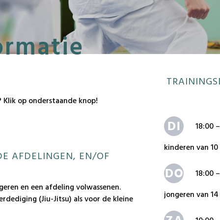
op uitnodiging):
ormatie
lesgevers, kinde
volwassenen.
(
hiervoor kan 
TRAINING
? Klik op onderstaande knop!
18:00 –
kinderen van 10 
DE AFDELINGEN, EN/OF
18:00 –
ngeren en een afdeling volwassenen.
jongeren van 14
dediging (Jiu-Jitsu) als voor de kleine