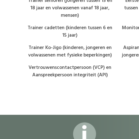
jongeren
Trainer senioren (jongeren tussen 15 en
Eerste
wassenen
18 jaar en volwassenen vanaf 18 jaar,
tussen
mensen)
kinderen
Trainer cadetten (kinderen tussen 6 en
Monitor
15 jaar)
inderen,
Trainer Ko-Jigo (kinderen, jongeren en
Aspiran
 fysieke
volwassenen met fysieke beperkingen)
jongere
Vertrouwenscontactpersoon (VCP) en
Aanspreekpersoon integriteit (API)
dvdvdv