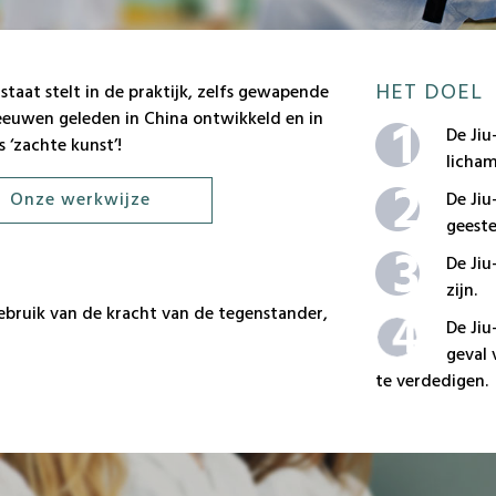
volwassenen.
(
hiervoor kan 
HET DOEL
staat stelt in de praktijk, zelfs gewapende
eeuwen geleden in China ontwikkeld en in
De Jiu
 ‘zachte kunst’!
18:00 –
licham
Onze werkwijze
De Jiu
kinderen van 10 
geeste
De Jiu
zijn.
 gebruik van de kracht van de tegenstander,
De Jiu
geval 
te verdedigen.