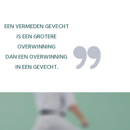
 20:00 | Jiu-Jitsu en KO- JIGO:
 tot 18 en volwassenen.
EEN VERMEDEN GEVECHT
 11:30 | Jiu-Jitsu en KO- JIGO:
IS EEN GROTERE
OVERWINNING
ot 15.
DAN EEN OVERWINNING
 13:00 | Jiu-Jitsu en KO- JIGO (Dan-gradentraining
IN EEN GEVECHT.
ging):
ren van 6 tot 15, jongeren van 15 tot 18 en
niet ingeschreven worden
).
 12:30 | Jiu-Jitsu
en KO- JIGO (thematraining enkel