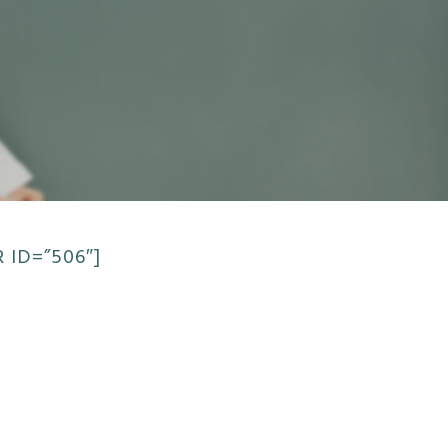
 ID=”506″]