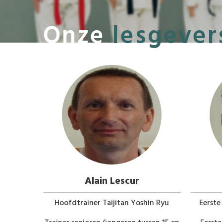
Onze
lesgever
e
Alain Lescur
oshin Ryu
Hoofdtrainer Taijitan Yoshin Ryu
Eerste