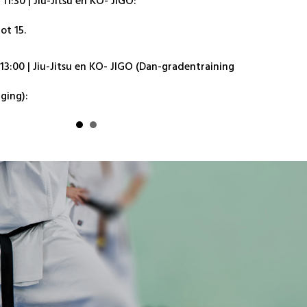
 11:30 | Jiu-Jitsu en KO- JIGO:
ot 15.
 13:00 | Jiu-Jitsu en KO- JIGO (Dan-gradentraining
ging):
ren van 6 tot 15, jongeren van 15 tot 18 en
niet ingeschreven worden
).
 12:30 | Jiu-Jitsu
en KO- JIGO (thematraining enkel
ren van 6 tot 15, jongeren van 15 tot 18 en