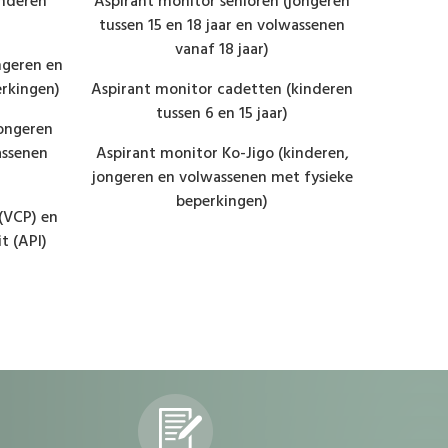
inderen
Aspirant monitor senioren (jongeren
Trainer s
tussen 15 en 18 jaar en volwassenen
18 jaar 
vanaf 18 jaar)
ngeren en
rkingen)
Aspirant monitor cadetten (kinderen
Trainer c
tussen 6 en 15 jaar)
jongeren
assenen
Aspirant monitor Ko-Jigo (kinderen,
Trainer 
jongeren en volwassenen met fysieke
volwasse
beperkingen)
(VCP) en
Vertrou
t (API)
Aanspre
dvdvdv