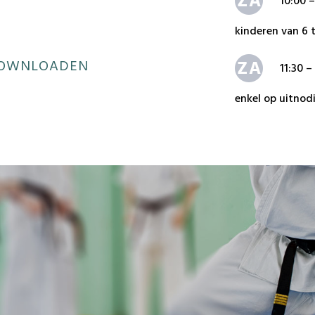
10:00 –
kinderen van 6 t
 DOWNLOADEN
11:30 –
enkel op uitnodi
lesgevers, kinde
volwassenen.
(
hiervoor kan 
11:00 –
op uitnodiging):
lesgevers, kinde