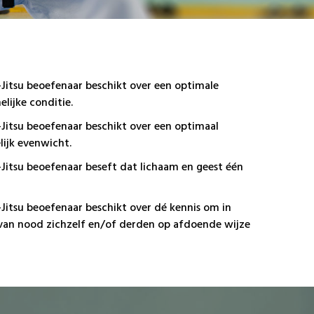
niet ingeschreven worden
).
-Jitsu beoefenaar beschikt over een optimale
 20:00 | Jiu-Jitsu en KO- JIGO:
elijke conditie.
-Jitsu beoefenaar beschikt over een optimaal
tot 15, jongeren van 15 tot 18 en volwassenen.
lijk evenwicht.
-Jitsu beoefenaar beseft dat lichaam en geest één
-Jitsu beoefenaar beschikt over dé kennis om in
van nood zichzelf en/of derden op afdoende wijze