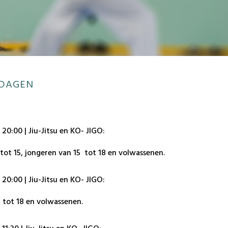
ren van 6 tot 15, jongeren van 15 tot 18 en
niet ingeschreven worden
).
SDAGEN
 20:00 | Jiu-Jitsu en KO- JIGO:
tot 15, jongeren van 15 tot 18 en volwassenen.
 20:00 | Jiu-Jitsu en KO- JIGO:
 tot 18 en volwassenen.