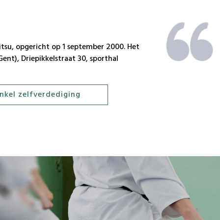
18:00 –
jongeren van 14
Jitsu, opgericht op 1 september 2000. Het
10:00 –
ent), Driepikkelstraat 30, sporthal
kinderen van 6 t
nkel zelfverdediging
11:30 –
enkel op uitnodi
lesgevers, kinde
volwassenen.
(
hiervoor kan 
11:00 –