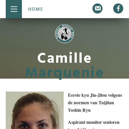
E-
Fa
mail
Camille
Marquenie
Eerste kyu Jiu-Jitsu volgens
de normen van Taijitan
Yoshin Ryu
Aspirant monitor senioren