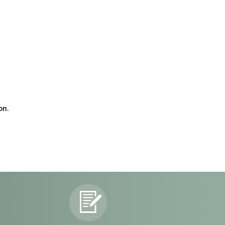
on.
dvdvdv